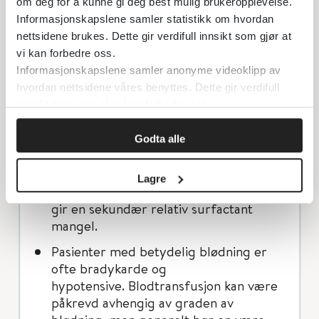
om deg for å kunne gi deg best mulig brukeropplevelse.
Gi Surfactant (200 mg/kg i.t.) etter at
Informasjonskapslene samler statistikk om hvordan
luftveistrykket er hevet/det er startet
nettsidene brukes. Dette gir verdifull innsikt som gjør at
med HFV. Ingen randomiserte
vi kan forbedre oss.
kontrollerte studier har sett på bruk av
Informasjonskapslene samler anonyme videoklipp av
surfactant ved lungeblødning, men det
hvordan nettsidene våres benyttes. Dette gir verdifull
finnes
innsikt som gjør at vi kan forbedre oss.
flere observasjons-/retrospektive
studier som støtter bruken. En
Godta alle
blødning i alveolene vil ha medført
frigjøring av store mengder
Lagre
surfactant-inaktiverende proteiner og
gir en sekundær relativ surfactant
mangel.
Pasienter med betydelig blødning er
ofte bradykarde og
hypotensive. Blodtransfusjon kan være
påkrevd avhengig av graden av