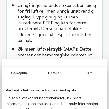
Unngå å fjerne endotrakealtuben. Sørg
for fri luftvei, men unngå unødvendig
suging. Hyppig suging i tuben
vil redusere PEEP og kan forverre
problemet. Dersom barnet ikke
allerede ligger på respirator; intuber
barnet.
Øk mean luftveistrykk (MAP):
Dette
presser det hemorragiske ødemet ut
av alveolene og inn i lungeinterstitiet.
Økt MAP kan oppnås ved å øke PEEP
(til f.eks 8–10 cm H
O), øke Ti (til 0,4 –
Samtykke
Detaljer
Om
2
0,5 sek) og ved å øke PIP (eller
øke tidalvolum hvis VG). Alternativt
startes HFV. OBS det vil oftest være
Vårt nettsted bruker informasjonskapsler
behov for høy MAP / PIP ≥ 30 cm H
O,
2
Helsebiblioteket bruker teknologier, inkludert
da akkumulert lungevæske reduserer
informasjonskapsler/«cookies» til å samle informasjon
lunge compliance.