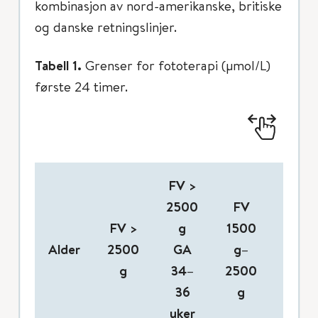
kombinasjon av nord-amerikanske, britiske
og danske retningslinjer.
Tabell 1.
Grenser for fototerapi (μmol/L)
første 24 timer.
FV >
2500
FV
FV
FV >
g
1500
1000
Alder
2500
GA
g–
1500
g
34–
2500
g
36
g
uker