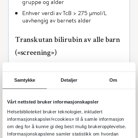
gruppe og alder
Enhver verdi av TcB > 275 μmol/L
uavhengig av barnets alder
Transkutan bilirubin av alle barn
(«screening»)
Det anbefales å ta TcB av alle barn kort
tid før nyfødtscreeningen slik at ev.
Samtykke
Detaljer
Om
kontroll med TSB kan tas i samme stikk
som screeningen. Indikasjon for
kontroll med TSB er som beskrevet i
Vårt nettsted bruker informasjonskapsler
forrige avsnitt.
Helsebiblioteket bruker teknologier, inkludert
TcB verdier som ikke trenger kontroll
informasjonskapsler/«cookies» til å samle informasjon
med TSB krever i utgangspunktet ingen
om deg for å kunne gi deg best mulig brukeropplevelse.
videre oppfølging, men ved klinisk tegn
Informasjonskapslene samler statistikk om hvordan