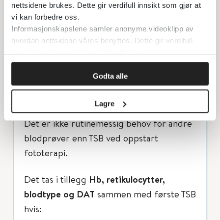
på økende gulsott gjentas en TcB.
nettsidene brukes. Dette gir verdifull innsikt som gjør at
Hvis en TcB har medført en kontroll
vi kan forbedre oss.
med TSB, og TSB er mindre enn 20
Informasjonskapslene samler anonyme videoklipp av
μmol/L fra grensen for lysbehandling,
hvordan nettsidene våres benyttes. Dette gir verdifull
bør man kontrollere med ny TcB etter
innsikt som gjør at vi kan forbedre oss.
rundt 1 døgn.
Godta alle
Annen blodprøvetaking
Lagre
Det er ikke rutinemessig behov for andre
blodprøver enn TSB ved oppstart
fototerapi.
Det tas i tillegg
Hb, retikulocytter,
blodtype og DAT
sammen med første TSB
hvis: