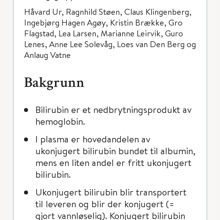
Håvard Ur, Ragnhild Støen, Claus Klingenberg,
Ingebjørg Hagen Agøy, Kristin Brække, Gro
Flagstad, Lea Larsen, Marianne Leirvik, Guro
Lenes, Anne Lee Solevåg, Loes van Den Berg og
Anlaug Vatne
Bakgrunn
Bilirubin er et nedbrytningsprodukt av
hemoglobin.
I plasma er hovedandelen av
ukonjugert bilirubin bundet til albumin,
mens en liten andel er fritt ukonjugert
bilirubin.
Ukonjugert bilirubin blir transportert
til leveren og blir der konjugert (=
gjort vannløselig). Konjugert bilirubin