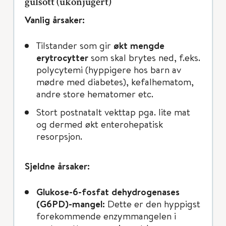
gulsott (ukonjugert)
Vanlig årsaker:
Tilstander som gir
økt mengde
erytrocytter
som skal brytes ned, f.eks.
polycytemi (hyppigere hos barn av
mødre med diabetes), kefalhematom,
andre store hematomer etc.
Stort postnatalt vekttap pga. lite mat
og dermed økt enterohepatisk
resorpsjon.
Sjeldne årsaker:
Glukose-6-fosfat dehydrogenases
(G6PD)-mangel:
Dette er den hyppigst
forekommende enzymmangelen i