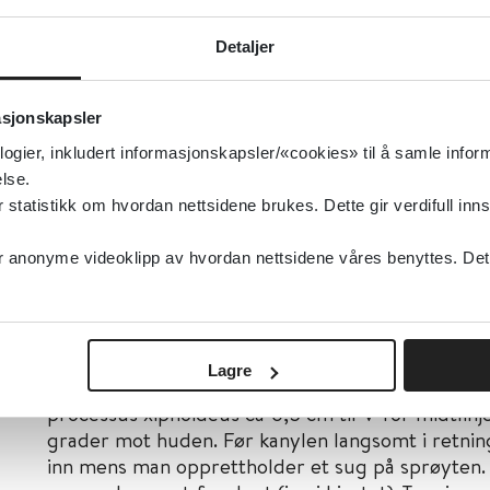
Utstyr
Detaljer
Blå (21 G) eller gul venflon (24 G)
10 ml sprøyte
asjonskapsler
logier, inkludert informasjonskapsler/«cookies» til å samle info
Steril oppdekking inkludert frakk og hansker (hvi
lse.
Ekkokardiografi (hvis man har tid)
tatistikk om hvordan nettsidene brukes. Dette gir verdifull inns
anonyme videoklipp av hvordan nettsidene våres benyttes. Dette 
Fremgangsmåte
Tilkall rtg lege for UL-veiledet perikardiocentes 
av ekkomaskin, før rtg lege er kommet).
Lagre
Ev. ”blind” pericardiocentese:
Man stikker venflo
processus xiphoideus ca 0,5 cm til V for midtlinj
grader mot huden. Før kanylen langsomt i retnin
inn mens man opprettholder et sug på sprøyten.