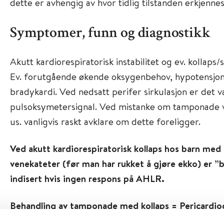
dette er avhengig av hvor tidlig tilstanden erkjennes
Symptomer, funn og diagnostikk
Akutt kardiorespiratorisk instabilitet og ev. kollaps/s
Ev. forutgående økende oksygenbehov, hypotensjon,
bradykardi. Ved nedsatt perifer sirkulasjon er det va
pulsoksymetersignal. Ved mistanke om tamponade vi
us. vanligvis raskt avklare om dette foreligger.
Ved akutt kardiorespiratorisk kollaps hos barn med 
venekateter (før man har rukket å gjøre ekko) er ”
indisert hvis ingen respons på AHLR.
Behandling av tamponade med kollaps = Pericardio