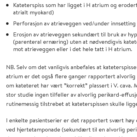
Kateterspiss som har ligget i H atrium og eroder
atrialt myokard)
Perforasjon av atrieveggen ved/under innsetting 
Erosjon av atrieveggen sekundært til bruk av hy
(parenteral ernæring) uten at nødvendigvis katete
mot atrieveggen eller i det hele tatt i H atrium.
NB. Selv om det vanligvis anbefales at kateterspissen
atrium er det også flere ganger rapportert alvorlig 
om kateteret har vært ”korrekt” plassert i V. cava. 
stor studie ingen tilfeller av alvorlig perikard-effu
rutinemessig tilstrebet at kateterspissen skulle ligg
I enkelte pasientserier er det rapportert svært høy
ved hjertetamponade (sekundært til en alvorlig per