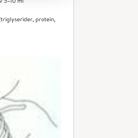
av 5–10 ml
triglyserider, protein,