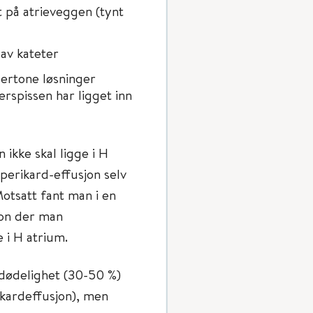
t på atrieveggen (tynt
av kateter
pertone løsninger
rspissen har ligget inn
 ikke skal ligge i H
perikard-effusjon selv
Motsatt fant man i en
sjon der man
e i H atrium.
 dødelighet (30-50 %)
ikardeffusjon), men