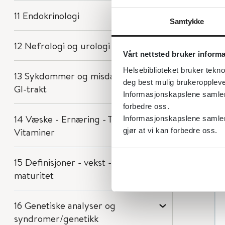
11 Endokrinologi
Samtykke
12 Nefrologi og urologi
Vårt nettsted bruker inform
Helsebiblioteket bruker tekno
13 Sykdommer og misdannelser i
deg best mulig brukeroppleve
GI-trakt
Informasjonskapslene samler s
forbedre oss.
14 Væske - Ernæring - Tilskudd -
Informasjonskapslene samler 
Vitaminer
gjør at vi kan forbedre oss.
15 Definisjoner - vekst -
maturitet
16 Genetiske analyser og
syndromer/genetikk