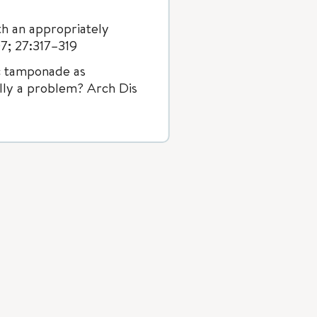
ith an appropriately
07; 27:317–319
ac tamponade as
ally a problem? Arch Dis