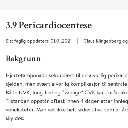
3.9 Pericardiocentese
Sist faglig oppdatert: 01.01.2021
Claus Klingenberg o
Bakgrunn
Hjertetamponade sekundært til en alvorlig perikar
sjelden, men svært alvorlig komplikasjon til sentral
Både NVK, long-line og ”vanlige” CVK kan forårsak
Tilstanden oppstår oftest innen 4 dager etter innleg
venekateter. Man vet ikke helt sikkert hva som er å
skyldes: