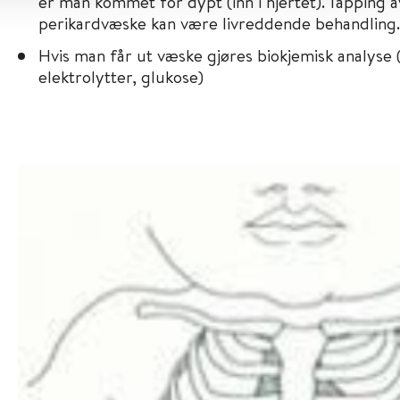
er man kommet for dypt (inn i hjertet). Tapping 
perikardvæske kan være livreddende behandling.
Hvis man får ut væske gjøres biokjemisk analyse (
elektrolytter, glukose)