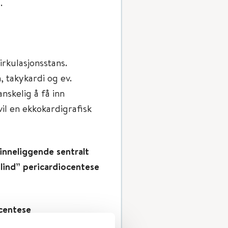
.
irkulasjonsstans.
 takykardi og ev.
nskelig å få inn
l en ekkokardigrafisk
inneliggende sentralt
blind” pericardiocentese
centese