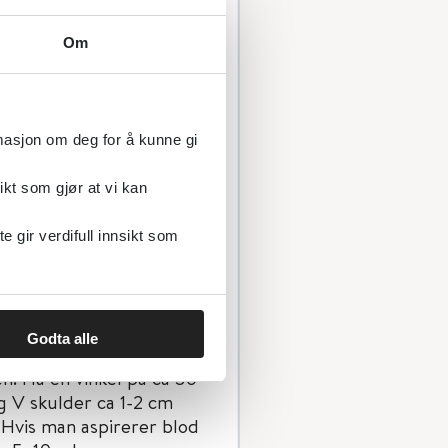
Om
rmasjon om deg for å kunne gi
s man har tid)
ikt som gjør at vi kan
gir verdifull innsikt som
dersom tid (ev. ved bruk
Godta alle
nen inn rett nedenfor
en. Ha en vinkel på ca 30
g V skulder ca 1-2 cm
 Hvis man aspirerer blod