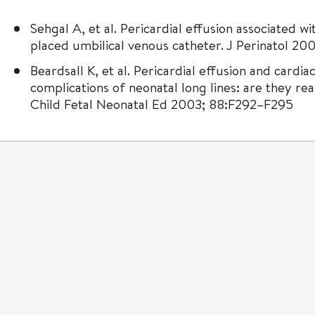
Sehgal A, et al. Pericardial effusion associated w
placed umbilical venous catheter. J Perinatol 20
Beardsall K, et al. Pericardial effusion and cardi
complications of neonatal long lines: are they re
Child Fetal Neonatal Ed 2003; 88:F292–F295