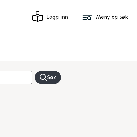
Logg inn
Meny og søk
Søk