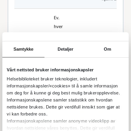
Ev.
hver
2.
uke
Deretter
Samtykke
Detaljer
Om
til
PMA
Vårt nettsted bruker informasjonskapsler
31 u
X
Helsebiblioteket bruker teknologier, inkludert
informasjonskapsler/«cookies» til å samle informasjon
om deg for å kunne gi deg best mulig brukeropplevelse.
Termin/før
Informasjonskapslene samler statistikk om hvordan
X
X
nettsidene brukes. Dette gir verdifull innsikt som gjør at
utreise
vi kan forbedre oss.
Informasjonskapslene samler anonyme videoklipp av
X
Noen avdelinger gjør dette, mens andre
hvordan nettsidene våres benyttes. Dette gir verdifull