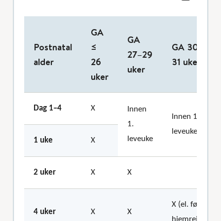
GA
GA
Postnatal
≤
GA 30–
27–29
alder
26
31 uker
uker
uker
Dag 1–4
X
Innen
Innen 1.
1.
leveuke
leveuke
1 uke
X
2 uker
X
X
X (el. før
4 uker
X
X
hjemreise)