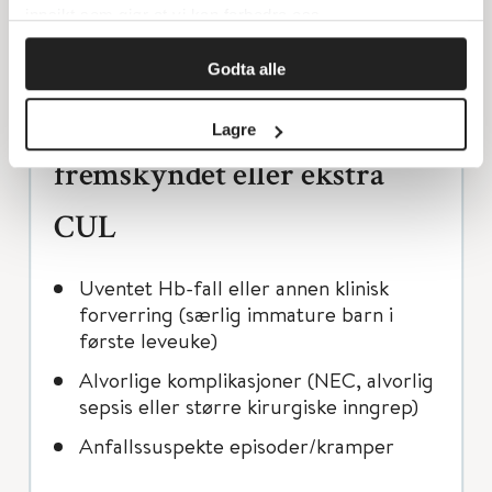
innsikt som gjør at vi kan forbedre oss.
gjør det ikke rutinemessig, kun på
indikasjon
Godta alle
Indikasjoner for
Lagre
fremskyndet eller ekstra
CUL
Uventet Hb-fall eller annen klinisk
forverring (særlig immature barn i
første leveuke)
Alvorlige komplikasjoner (NEC, alvorlig
sepsis eller større kirurgiske inngrep)
Anfallssuspekte episoder/kramper