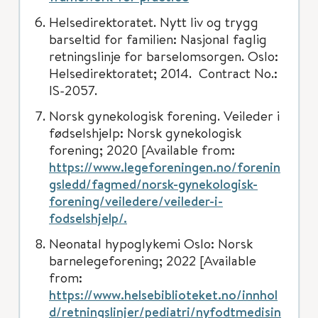
Helsedirektoratet. Nytt liv og trygg
barseltid for familien: Nasjonal faglig
retningslinje for barselomsorgen. Oslo:
Helsedirektoratet; 2014. Contract No.:
IS-2057.
Norsk gynekologisk forening. Veileder i
fødselshjelp: Norsk gynekologisk
forening; 2020 [Available from:
https://www.legeforeningen.no/forenin
gsledd/fagmed/norsk-gynekologisk-
forening/veiledere/veileder-i-
fodselshjelp/.
Neonatal hypoglykemi Oslo: Norsk
barnelegeforening; 2022 [Available
from:
https://www.helsebiblioteket.no/innhol
d/retningslinjer/pediatri/nyfodtmedisin