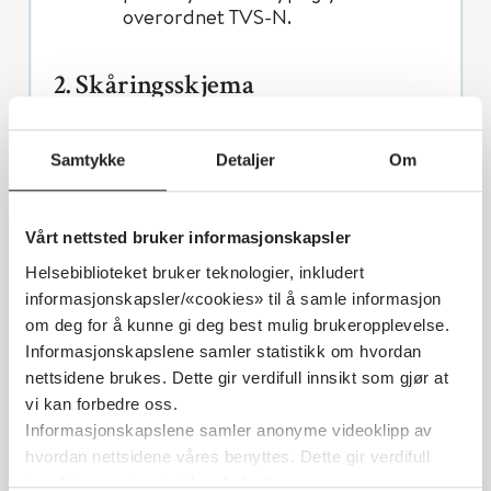
overordnet TVS-N.
2. Skåringsskjema
Her dokumenteres observasjoner
Samtykke
Detaljer
Om
med klokkeslett. Skjemaet fylles ut
først med pasient-ID, fødselsdato og
Vårt nettsted bruker informasjonskapsler
-klokkeslett, Apgar-skår, vekt, lengde
og hodeomkrets (hvis bruk av
Helsebiblioteket bruker teknologier, inkludert
informasjonskapsler/«cookies» til å samle informasjon
papirskjema), forløsningsmetode –
om deg for å kunne gi deg best mulig brukeropplevelse.
og hvilke observasjoner som skal
Informasjonskapslene samler statistikk om hvordan
gjøres og når/hvor hyppig, basert på
nettsidene brukes. Dette gir verdifull innsikt som gjør at
risikofaktorskjemaet.
vi kan forbedre oss.
Informasjonskapslene samler anonyme videoklipp av
hvordan nettsidene våres benyttes. Dette gir verdifull
For hver skår dokumenteres
innsikt som gjør at vi kan forbedre oss.