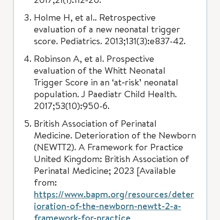
Holme H, et al.. Retrospective
evaluation of a new neonatal trigger
score. Pediatrics. 2013;131(3):e837-42.
Robinson A, et al. Prospective
evaluation of the Whitt Neonatal
Trigger Score in an ‘at‐risk’ neonatal
population. J Paediatr Child Health.
2017;53(10):950-6.
British Association of Perinatal
Medicine. Deterioration of the Newborn
(NEWTT2). A Framework for Practice
United Kingdom: British Association of
Perinatal Medicine; 2023 [Available
from:
https://www.bapm.org/resources/deter
ioration-of-the-newborn-newtt-2-a-
framework-for-practice