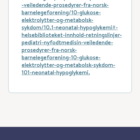
-veiledende-prosedyrer-fra-norsk-
barnelegeforening/10-glukose-
elektrolytter-og-metabolsk-
sykdom/10.1-neonatal-hypoglykemi#-
helsebiblioteket-innhold-retningslinjer-
pediatri-nyfodtmedisin-veiledende-
prosedyrer-fra-norsk-
barnelegeforening-10-glukose-
elektrolytter-og-metabolsk-sykdom-
101-neonatal-hypoglykemi.