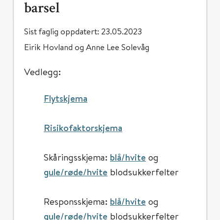
barsel
Sist faglig oppdatert: 23.05.2023
Eirik Hovland og Anne Lee Solevåg
Vedlegg:
Flytskjema
Risikofaktorskjema
Skåringsskjema:
blå/hvite
og
gule/røde/hvite
blodsukkerfelter
Responsskjema:
blå/hvite
og
gule/røde/hvite
blodsukkerfelter