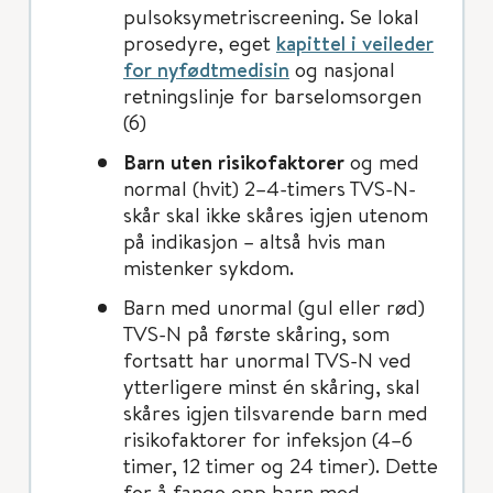
pulsoksymetriscreening. Se lokal
prosedyre, eget
kapittel i veileder
for nyfødtmedisin
og nasjonal
retningslinje for barselomsorgen
(6)
Barn uten risikofaktorer
og med
normal (hvit) 2–4-timers TVS-N-
skår skal ikke skåres igjen utenom
på indikasjon – altså hvis man
mistenker sykdom.
Barn med unormal (gul eller rød)
TVS-N på første skåring, som
fortsatt har unormal TVS-N ved
ytterligere minst én skåring, skal
skåres igjen tilsvarende barn med
risikofaktorer for infeksjon (4–6
timer, 12 timer og 24 timer). Dette
for å fange opp barn med