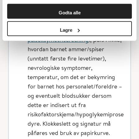
respirasjonsfrekvens (tell i ett
minutt), pressende respirasjon,
Godta alle
postduktal SpO
(følg egen
2
prosedyre for
Lagre
pulsoksymetriscreening
), puls i hvile,
hvordan barnet ammer/spiser
(unntatt første fire levetimer),
nevrologiske symptomer,
temperatur, om det er bekymring
for barnet hos personalet/foreldre –
og eventuelt blodsukker dersom
dette er indisert ut fra
risikofaktorskjema/hypoglykemiprose
dyre. Klokkeslett og signatur må
påføres ved bruk av papirkurve.