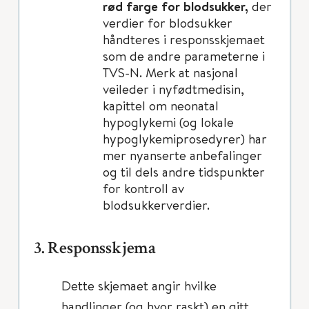
rød farge for blodsukker,
der
verdier for blodsukker
håndteres i responsskjemaet
som de andre parameterne i
TVS-N. Merk at nasjonal
veileder i nyfødtmedisin,
kapittel om neonatal
hypoglykemi (og lokale
hypoglykemiprosedyrer) har
mer nyanserte anbefalinger
og til dels andre tidspunkter
for kontroll av
blodsukkerverdier.
3. Responsskjema
Dette skjemaet angir hvilke
handlinger (og hvor raskt) en gitt